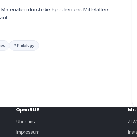
 Materialien durch die Epochen des Mittelalters
auf.
ges
# Philology
OpenRUB
Mit
Über uns
ZfW
Impressum
Ins