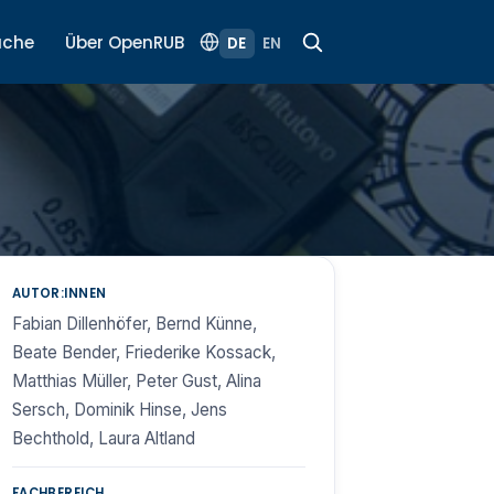
uche
Über OpenRUB
DE
EN
AUTOR:INNEN
Fabian Dillenhöfer, Bernd Künne,
Beate Bender, Friederike Kossack,
Matthias Müller, Peter Gust, Alina
Sersch, Dominik Hinse, Jens
Bechthold, Laura Altland
FACHBEREICH