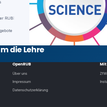
s
der RUB:
gebote
m die Lehre
OpenRUB
Mit
Über uns
ZfW
Impressum
Ins
Datenschutzerklärung