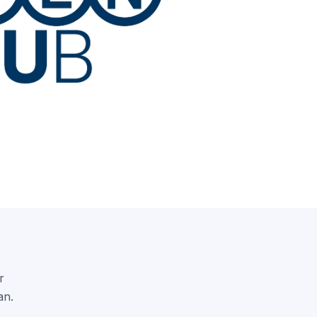
r
an.