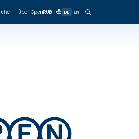
uche
Über OpenRUB
DE
EN