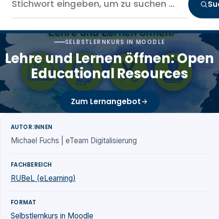
Su
SELBSTLERNKURS IN MOODLE
Lehre und Lernen öffnen: Open
Educational Resources
Zum Lernangebot
AUTOR:INNEN
Michael Fuchs | eTeam Digitalisierung
FACHBEREICH
RUBeL (eLearning)
FORMAT
Selbstlernkurs in Moodle