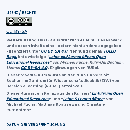
LIZENZ / RECHTE
CC BY-SA
Weiternutzung als OER ausdrücklich erlaubt: Dieses Werk
und dessen Inhalte sind - sofern nicht anders angegeben
- lizenziert unter
CC BY-SA 4.0
. Nennung gemäß
TULLU-
Regel
bitte wie folgt:
"
Lehre und Lernen öffnen: Open
Educational Resources
" von Michael Fuchs, Ruhr-Uni Bochum,
Lizenz:
CC BY-SA 4.0
. Ergänzungen von RUBeL.
Dieser Moodle-Kurs wurde an der Ruhr-Universität
Bochum im Zentrum für Wissenschaftsdidaktik (ZfW) vom
Bereich eLearning (RUBeL) entwickelt.
Dieser Kurs ist ein Remix aus den Kursen "
Einführung Open
Educational Resources
" und "
Lehre & Lernen öffnen
" von
Michael Fuchs, Matthias Kostrzewa und Christine
Ruthenfranz.
DATUM DER VERÖFFENTLICHUNG