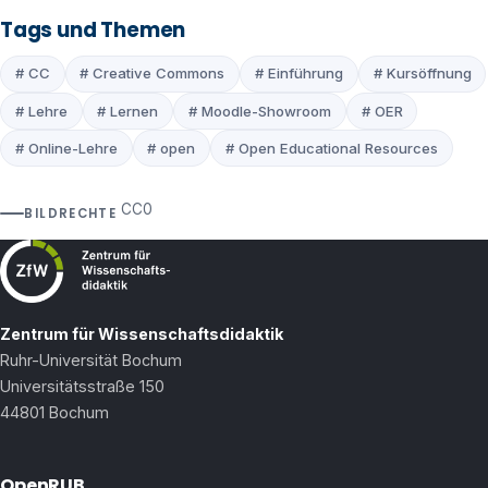
Tags und Themen
# CC
# Creative Commons
# Einführung
# Kursöffnung
# Lehre
# Lernen
# Moodle-Showroom
# OER
# Online-Lehre
# open
# Open Educational Resources
CC0
BILDRECHTE
Zentrum für Wissenschaftsdidaktik
Ruhr-Universität Bochum
Universitätsstraße 150
44801 Bochum
OpenRUB