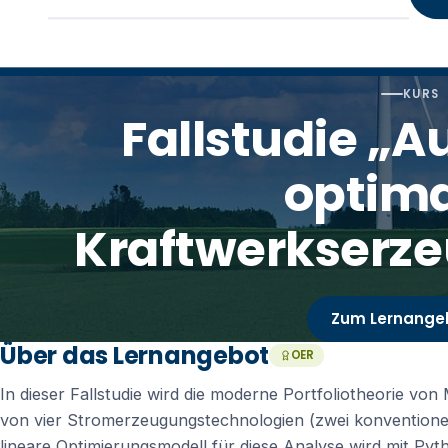
KURS
Fallstudie „A
optim
Kraftwerkserz
Zum Lernange
Über das Lernangebot
OER
In dieser Fallstudie wird die moderne Portfoliotheorie vo
von vier Stromerzeugungstechnologien (zwei konventione
lineare Optimierungsmodell für diese Analyse wird mit Pyt