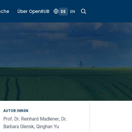
uche
Über OpenRUB
DE
EN
AUTOR:INNEN
Prof. Dr. Reinhard Madlener, Dr.
Barbara Glensk, Qinghan Yu