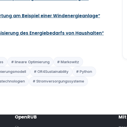
wertung am Beispiel einer Windenergieanlage“
nisierung des Energiebedarfs von Haushalten“
es
# lineare Optimierung
# Markowitz
mierungsmodell
# OR4Sustainability
# Python
stechnologien
# Stromversorgungssysteme
OpenRUB
Mit