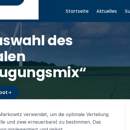
Startseite
Aktuelles
S
uswahl des
alen
eugungsmix“
bot
n Markowitz verwendet, um die optimale Verteilung
lle und zwei erneuerbare) zu bestimmen. Das
hon implementiert und gelöst.