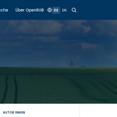
uche
Über OpenRUB
DE
EN
AUTOR:INNEN