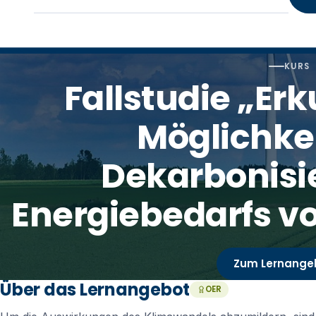
KURS
Fallstudie „E
Möglichke
Dekarbonisi
Energiebedarfs v
Zum Lernange
Über das Lernangebot
OER