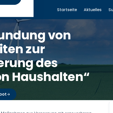
Startseite
Aktuelles
S
rkundung von
iten zur
erung des
on Haushalten“
bot