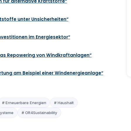
für alternative Kraftstoffe“
tstoffe unter Unsicherheiten“
vestitionen im Energiesektor“
 das Repowering von Windkraftanlagen“
wertung am Beispiel einer Windenergieanlage“
# Erneuerbare Energien
# Haushalt
systeme
# OR4Sustainability