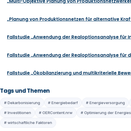
„Multi-Objektive Planung von Produktionsnetzwerken 
„Planung von Produktionsnetzen für alternative Kraf
Fallstudie „Anwendung der Realoptionsanalyse für In
Fallstudie „Anwendung der Realoptionsanalyse für
Fallstudie „Ökobilanzierung und multikriterielle Be
Tags und Themen
# Dekarbonisierung
# Energiebedarf
# Energieversorgung
# Investitionen
# OERContent.nrw
# Optimierung der Energie
# wirtschaftliche Faktoren