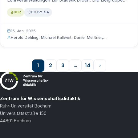
OER
CC BY-SA
15. Jan. 2025
Herold Dehling, Michael Kallweit, Daniel Meißner,…
1
2
3
…
14
›
Zentrum für Wissenschaftsdidaktik
Ruhr-Universität Bochum
Universitätsstraße 150
44801 Bochum